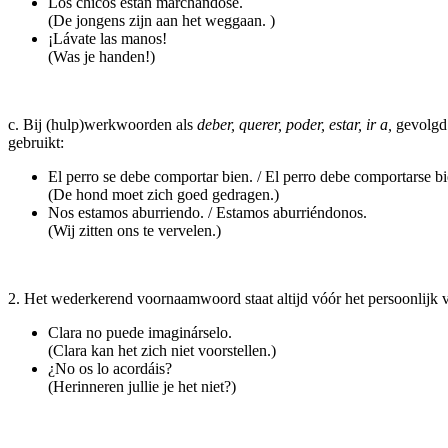
Los chicos están marchándose.
(De jongens zijn aan het weggaan. )
¡Lávate las manos!
(Was je handen!)
c. Bij (hulp)werkwoorden als
deber, querer, poder, estar, ir a,
gevolgd 
gebruikt:
El perro se debe comportar bien. / El perro debe comportarse bi
(De hond moet zich goed gedragen.)
Nos estamos aburriendo. / Estamos aburriéndonos.
(Wij zitten ons te vervelen.)
2. Het wederkerend voornaamwoord staat altijd vóór het persoonlijk
Clara no puede imaginárselo.
(Clara kan het zich niet voorstellen.)
¿No os lo acordáis?
(Herinneren jullie je het niet?)