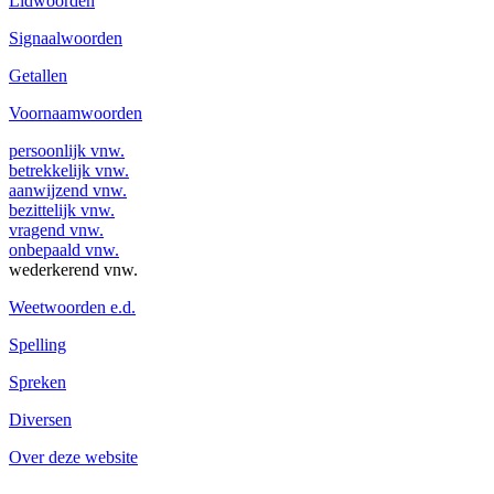
Lidwoorden
Signaalwoorden
Getallen
Voornaamwoorden
persoonlijk vnw.
betrekkelijk vnw.
aanwijzend vnw.
bezittelijk vnw.
vragend vnw.
onbepaald vnw.
wederkerend vnw.
Weetwoorden e.d.
Spelling
Spreken
Diversen
Over deze website