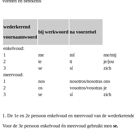
vormen en betekenis
wederkerend
bij werkwoord
na voorzetsel
voornaamwoord
enkelvoud:
1
me
mí
me/mij
2
te
ti
je/jou
3
se
sí
zich
meervoud:
1
nos
nosotros/nosotras
ons
2
os
vosotros/vosotras
je
3
se
sí
zich
1. De 1e en 2e persoon enkelvoud en meervoud van de wederkerende
Voor de 3e persoon enkelvoud én meervoud gebruikt men
se.