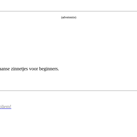
(advertentie)
nse zinnetjes voor beginners.
bliem!