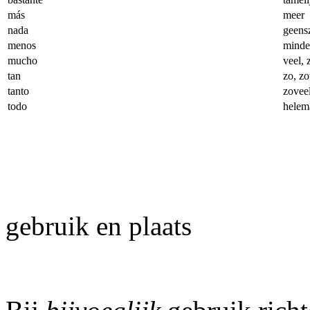
más
meer
nada
geens
menos
minde
mucho
veel, 
tan
zo, zo
tanto
zovee
todo
helem
gebruik en plaats