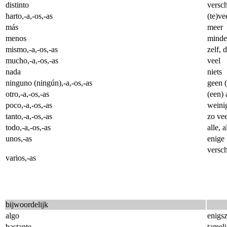
distinto
versch
harto,-a,-os,-as
(te)ve
más
meer
menos
minde
mismo,-a,-os,-as
zelf, 
mucho,-a,-os,-as
veel
nada
niets
ninguno (ningún),-a,-os,-as
geen (
otro,-a,-os,-as
(een) 
poco,-a,-os,-as
weini
tanto,-a,-os,-as
zo vee
todo,-a,-os,-as
alle, a
unos,-as
enige
versc
varios,-as
bijwoordelijk
algo
enigsz
bastante
tameli