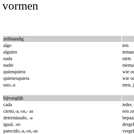
vormen
zelfstandig
algo
iets
alguien
ieman
nada
niets
nadie
niema
quienquiera
wie o
quienesquiera
wie o
uno,-a
men, 
bijvoeglijk
cada
ieder,
cierto,-a,-os,- as
een z
determinado, -a
bepaa
igual, -es
dergel
parecido,-a,-os,-as
vergel