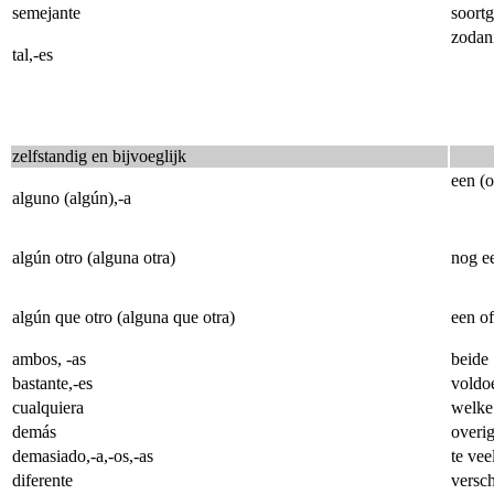
semejante
soortg
zodan
tal,-es
zelfstandig en bijvoeglijk
een (o
alguno (algún),-a
algún otro (alguna otra)
nog e
algún que otro (alguna que otra)
een of
ambos, -as
beide
bastante,-es
voldo
cualquiera
welke
demás
overi
demasiado,-a,-os,-as
te vee
diferente
versch