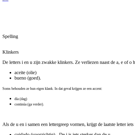
Spelling
Klinkers
De letters i en u zijn zwakke klinkers. Ze verliezen naast de a, e of o
aceite (olie)
bueno (goed).
Soms behouden ze hun eigen klank. In dat geval krijgen ze een accent:
día (dag)
continúa (ga verder).
Als de u en i samen een lettergreep vormen, krijgt de laatste letter ie
cu
i
dado (voorzichtig) - De i is iets sterker dan de u.