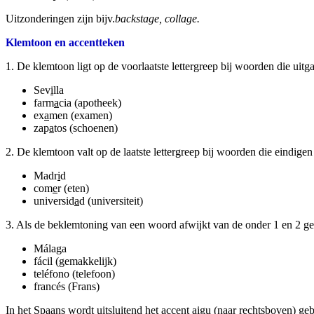
Uitzonderingen zijn bijv.
backstage, collage.
Klemtoon en accentteken
1. De klemtoon ligt op de voorlaatste lettergreep bij woorden die uitga
Sev
i
lla
farm
a
cia (apotheek)
ex
a
men (examen)
zap
a
tos (schoenen)
2. De klemtoon valt op de laatste lettergreep bij woorden die eindigen
Madr
i
d
com
e
r (eten)
universid
a
d (universiteit)
3. Als de beklemtoning van een woord afwijkt van de onder 1 en 2 ge
Málaga
fácil (gemakkelijk)
teléfono (telefoon)
francés (Frans)
In het Spaans wordt uitsluitend het accent aigu (naar rechtsboven) geb