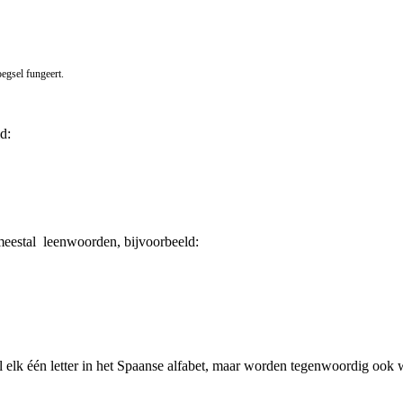
egsel fungeert.
d:
meestal leenwoorden, bijvoorbeeld:
el elk één letter in het Spaanse alfabet, maar worden tegenwoordig ook we