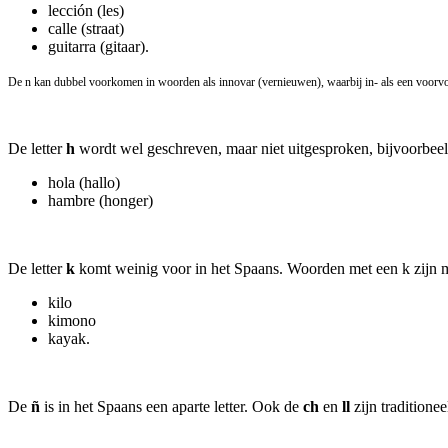
lección (les)
calle (straat)
guitarra (gitaar).
De n kan dubbel voorkomen in woorden als innovar (vernieuwen), waarbij in- als een voorvo
De letter
h
wordt wel geschreven, maar niet uitgesproken, bijvoorbeel
hola (hallo)
hambre (honger)
De letter
k
komt weinig voor in het Spaans. Woorden met een k zijn 
kilo
kimono
kayak.
De
ñ
is in het Spaans een aparte letter. Ook de
ch
en
ll
zijn traditione