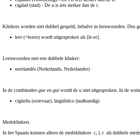
ci
u
dad (stad) - De u is iets sterker dan de i.
Klinkers worden niet dubbel gespeld, behalve in leenwoorden. Dus gee
leer (=lezen) wordt uitgesproken als [le-er].
Leenwoorden met een dubbele klinker:
neerlandés (Nederlands, Nederlander)
In de combinaties
gue
en
gui
wordt de u niet uitgesproken. In de weini
cigüeña (ooievaar), lingüístico (taalkundig)
Medeklinkers
In het Spaans kunnen alleen de medeklinkers c, l, r als dubbele mede