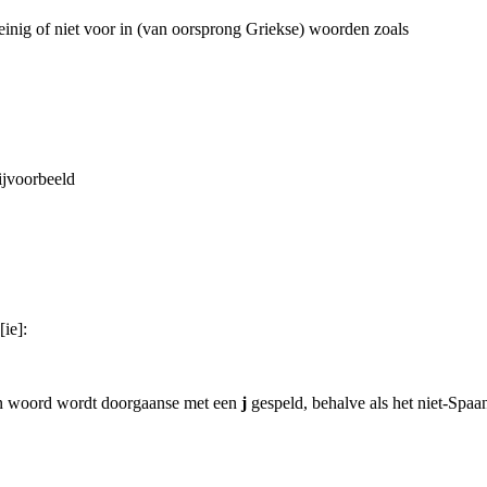
inig of niet voor in (van oorsprong Griekse) woorden zoals
ijvoorbeeld
ie]:
een woord wordt doorgaanse met een
j
gespeld,
behalve als het niet-Spaa