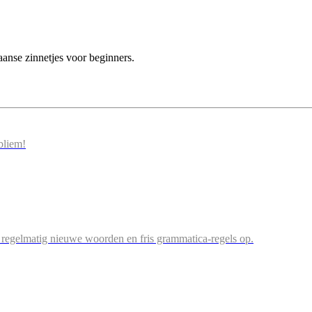
nse zinnetjes voor beginners.
bliem!
og regelmatig nieuwe woorden en fris grammatica-regels op.