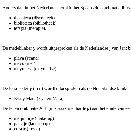
Anders dan in het Nederlands komt in het Spaans de combinatie
th
we
discoteca (discotheek)
biblioteca (bibliotheek)
terapia (therapie).
De medeklinker
y
wordt uitgesproken als de Nederlandse j van Jan: b
playa (strand)
mayo (mei)
mayonesa (mayonaise).
De losse letter
y
(=en) wordt uitgesproken als de Nederlandse klinker [
Eva y Mara (Eva en Mara).
De lettercombinatie AJE (uitspraak met harde g) aan het einde van 
maquill
aje
(make-up)
pais
aje
(landschap)
cor
aje
(moed)