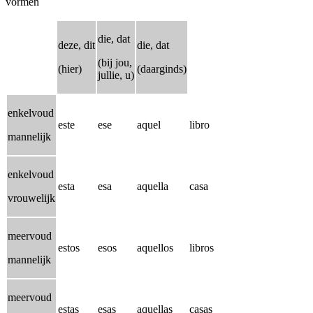
vormen
die, dat
deze, dit
die, dat
(bij jou,
(hier)
(daarginds)
jullie, u)
enkelvoud
este
ese
aquel
libro
mannelijk
enkelvoud
esta
esa
aquella
casa
vrouwelijk
meervoud
estos
esos
aquellos
libros
mannelijk
meervoud
estas
esas
aquellas
casas