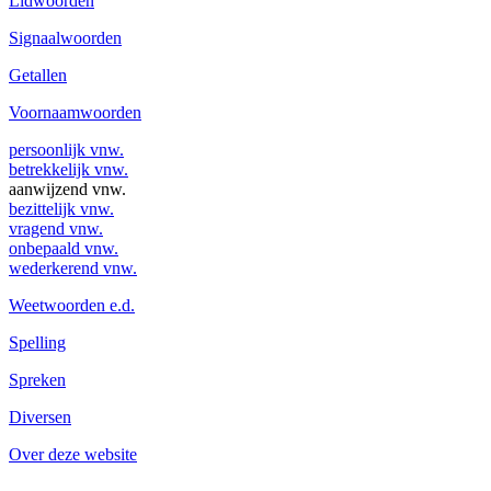
Lidwoorden
Signaalwoorden
Getallen
Voornaamwoorden
persoonlijk vnw.
betrekkelijk vnw.
aanwijzend vnw.
bezittelijk vnw.
vragend vnw.
onbepaald vnw.
wederkerend vnw.
Weetwoorden e.d.
Spelling
Spreken
Diversen
Over deze website