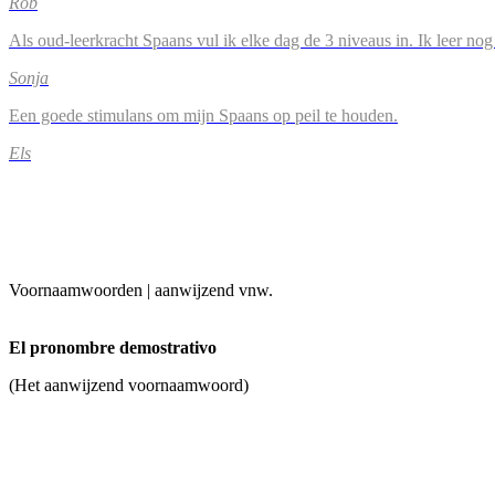
Rob
Als oud-leerkracht Spaans vul ik elke dag de 3 niveaus in. Ik leer n
Sonja
Een goede stimulans om mijn Spaans op peil te houden.
Els
Voornaamwoorden | aanwijzend vnw.
El pronombre demostrativo
(Het aanwijzend voornaamwoord)