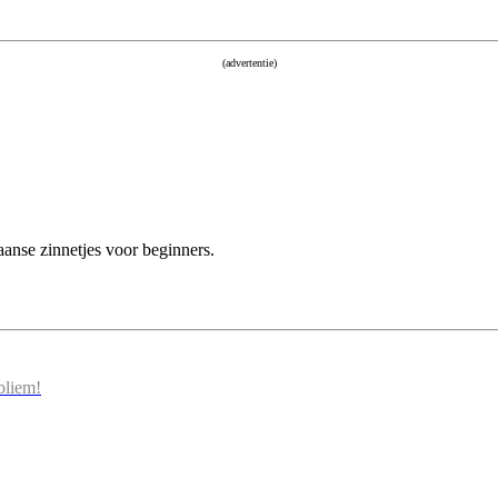
(advertentie)
nse zinnetjes voor beginners.
bliem!