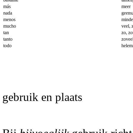
más
meer
nada
geens
menos
minde
mucho
veel, 
tan
zo, zo
tanto
zovee
todo
helem
gebruik en plaats