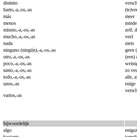
distinto
versch
harto,-a,-os,-as
(te)ve
más
meer
menos
minde
mismo,-a,-os,-as
zelf, 
mucho,-a,-os,-as
veel
nada
niets
ninguno (ningún),-a,-os,-as
geen (
otro,-a,-os,-as
(een) 
poco,-a,-os,-as
weini
tanto,-a,-os,-as
zo vee
todo,-a,-os,-as
alle, a
unos,-as
enige
versc
varios,-as
bijwoordelijk
algo
enigsz
bastante
tameli