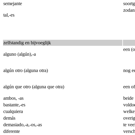
semejante
soortg
zodan
tal,-es
zelfstandig en bijvoeglijk
een (o
alguno (algún),-a
algún otro (alguna otra)
nog e
algún que otro (alguna que otra)
een of
ambos, -as
beide
bastante,-es
voldo
cualquiera
welke
demás
overi
demasiado,-a,-os,-as
te vee
diferente
versch