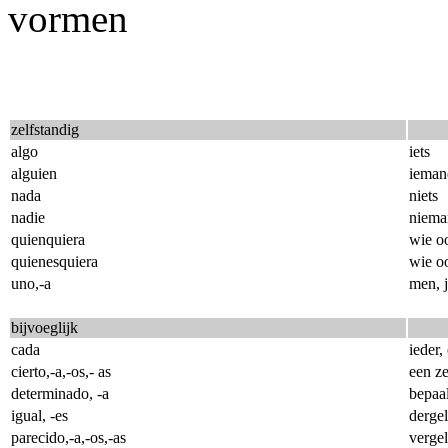
vormen
zelfstandig
algo
iets
alguien
ieman
nada
niets
nadie
niema
quienquiera
wie o
quienesquiera
wie o
uno,-a
men, 
bijvoeglijk
cada
ieder,
cierto,-a,-os,- as
een z
determinado, -a
bepaa
igual, -es
dergel
parecido,-a,-os,-as
vergel