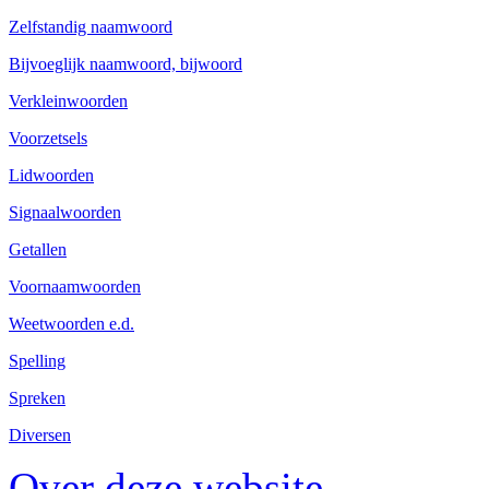
Zelfstandig naamwoord
Bijvoeglijk naamwoord, bijwoord
Verkleinwoorden
Voorzetsels
Lidwoorden
Signaalwoorden
Getallen
Voornaamwoorden
Weetwoorden e.d.
Spelling
Spreken
Diversen
Over deze website