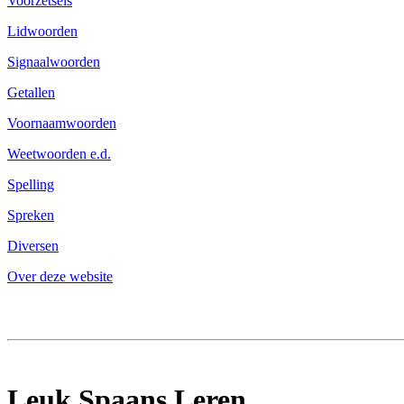
Voorzetsels
Lidwoorden
Signaalwoorden
Getallen
Voornaamwoorden
Weetwoorden e.d.
Spelling
Spreken
Diversen
Over deze website
Leuk Spaans Leren