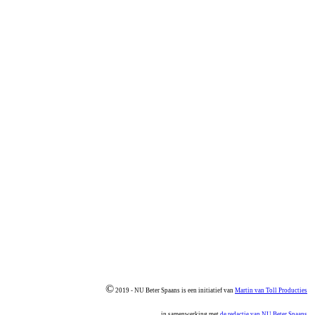
©
2019 - NU Beter Spaans is een initiatief van
Martin van Toll Producties
in samenwerking met
de redactie van NU Beter Spaans