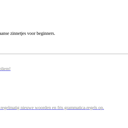
nse zinnetjes voor beginners.
bliem!
og regelmatig nieuwe woorden en fris grammatica-regels op.