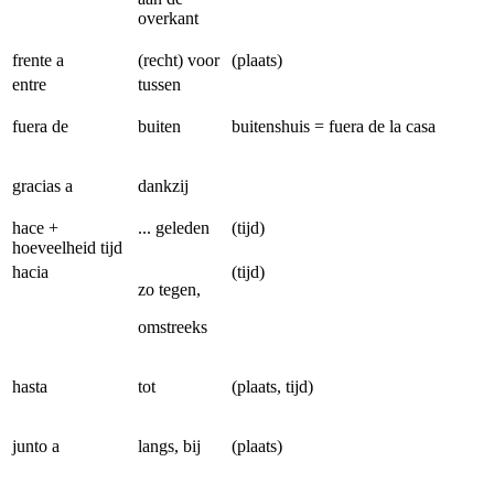
overkant
frente a
(recht) voor
(plaats)
entre
tussen
fuera de
buiten
buitenshuis = fuera de la casa
gracias a
dankzij
hace +
... geleden
(tijd)
hoeveelheid tijd
hacia
(tijd)
zo tegen,
omstreeks
hasta
tot
(plaats, tijd)
junto a
langs, bij
(plaats)