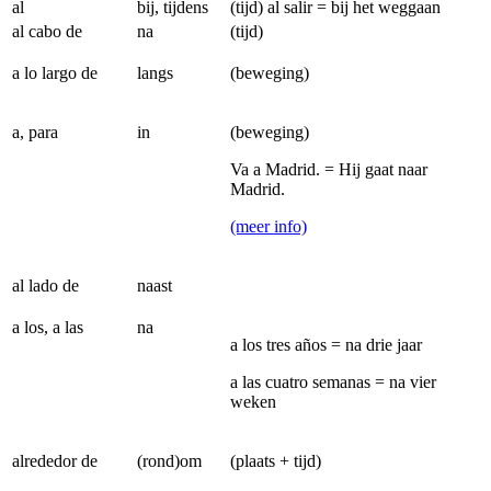
al
bij, tijdens
(tijd) al salir = bij het weggaan
al cabo de
na
(tijd)
a lo largo de
langs
(beweging)
a, para
in
(beweging)
Va a Madrid. = Hij gaat naar
Madrid.
(meer info)
al lado de
naast
a los, a las
na
a los tres años = na drie jaar
a las cuatro semanas = na vier
weken
alrededor de
(rond)om
(plaats + tijd)