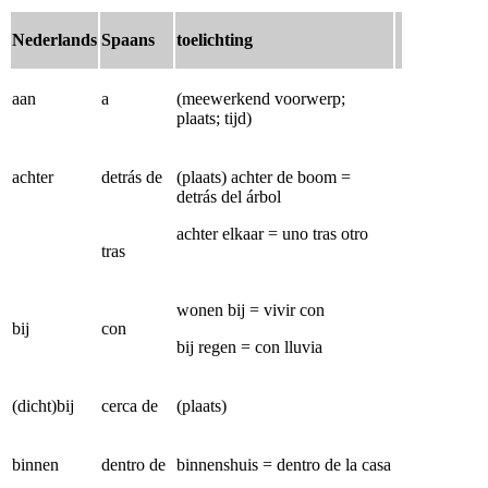
Nederlands
Spaans
toelichting
aan
a
(meewerkend voorwerp;
plaats; tijd)
achter
detrás de
(plaats) achter de boom =
detrás del árbol
achter elkaar = uno tras otro
tras
wonen bij = vivir con
bij
con
bij regen = con lluvia
(dicht)bij
cerca de
(plaats)
binnen
dentro de
binnenshuis = dentro de la casa