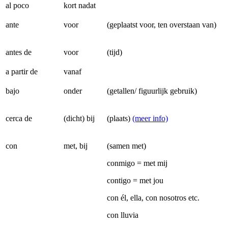
al poco
kort nadat
ante
voor
(geplaatst voor, ten overstaan van)
antes de
voor
(tijd)
a partir de
vanaf
bajo
onder
(getallen/ figuurlijk gebruik)
cerca de
(dicht) bij
(plaats)
(meer info)
con
met, bij
(samen met)
conmigo = met mij
contigo = met jou
con él, ella, con nosotros etc.
con lluvia