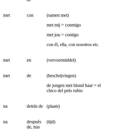
met
con
(samen met)
met mij = conmigo
met jou = contigo
con él, ella, con nosotros etc.
met
en
(vervoermiddel)
met
de
(beschrijvingen)
de jongen met blond haar = el
chico del pelo rubio
na
detrás de
(plaats)
na
después
(tijd)
de, tras