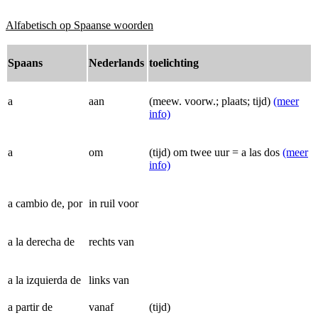
Alfabetisch op Spaanse woorden
Spaans
Nederlands
toelichting
a
aan
(meew. voorw.; plaats; tijd)
(meer
info)
a
om
(tijd) om twee uur = a las dos
(meer
info)
a cambio de, por
in ruil voor
a la derecha de
rechts van
a la izquierda de
links van
a partir de
vanaf
(tijd)