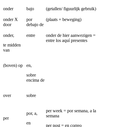
onder
bajo
(getallen/ figuurlijk gebruik)
onder X
por
(plaats + beweging)
door
debajo de
onder,
entre
onder de hier aanwezigen =
entre los aquí presentes
te midden
van
(boven) op
en,
sobre
encima de
over
sobre
per week = por semana, a la
por, a,
semana
per
en
per post = en correo