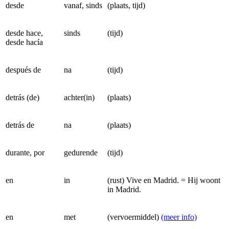
desde
vanaf, sinds
(plaats, tijd)
desde hace,
sinds
(tijd)
desde hacía
después de
na
(tijd)
detrás (de)
achter(in)
(plaats)
detrás de
na
(plaats)
durante, por
gedurende
(tijd)
en
in
(rust) Vive en Madrid. = Hij woont
in Madrid.
en
met
(vervoermiddel)
(meer info)