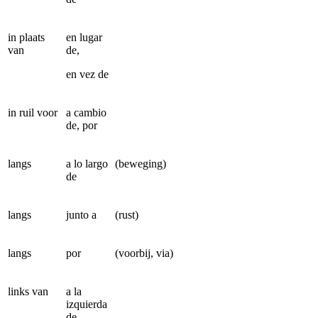
in plaats
en lugar
van
de,
en vez de
in ruil voor
a cambio
de, por
langs
a lo largo
(beweging)
de
langs
junto a
(rust)
langs
por
(voorbij, via)
links van
a la
izquierda
de