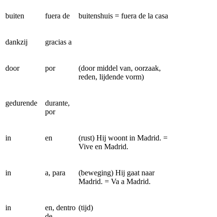
buiten
fuera de
buitenshuis = fuera de la casa
dankzij
gracias a
door
por
(door middel van, oorzaak,
reden, lijdende vorm)
gedurende
durante,
por
in
en
(rust) Hij woont in Madrid. =
Vive en Madrid.
in
a, para
(beweging) Hij gaat naar
Madrid. = Va a Madrid.
in
en, dentro
(tijd)
de