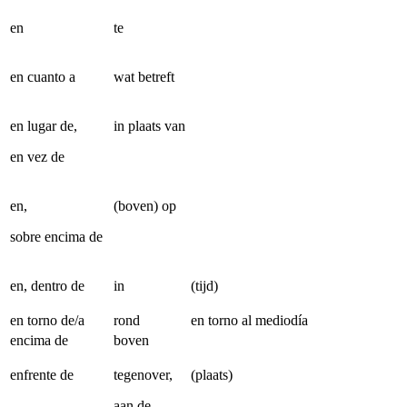
en
te
en cuanto a
wat betreft
en lugar de,
in plaats van
en vez de
en,
(boven) op
sobre encima de
en, dentro de
in
(tijd)
en torno de/a
rond
en torno al mediodía
encima de
boven
enfrente de
tegenover,
(plaats)
aan de