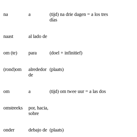
na
a
(tijd) na drie dagen = a los tres
días
naast
al lado de
om (te)
para
(doel + infinitief)
(rond)om
alrededor
(plaats)
de
om
a
(tijd) om twee uur = a las dos
omstreeks
por, hacia,
sobre
onder
debajo de
(plaats)